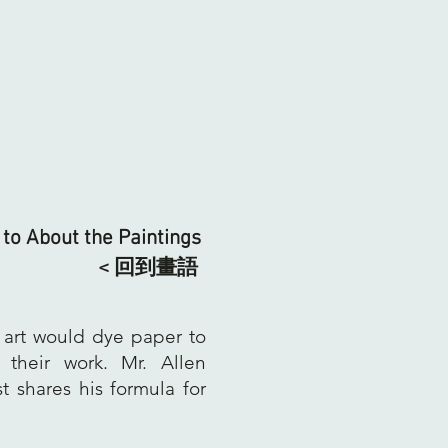
to About the Paintings
< 回到畫語
 art would dye paper to
r their work. Mr. Allen
t shares his formula for