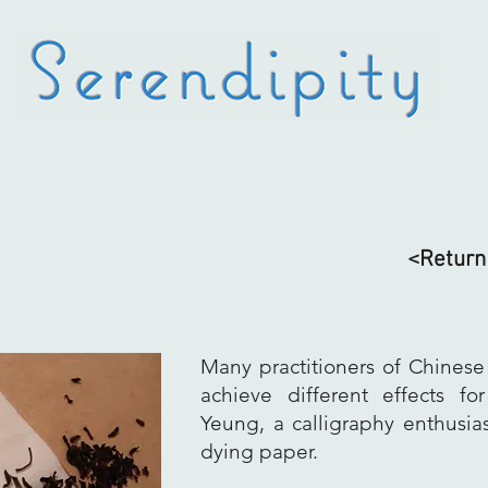
<Return 
Many practitioners of Chinese
achieve different effects fo
Yeung, a calligraphy enthusias
dying paper.