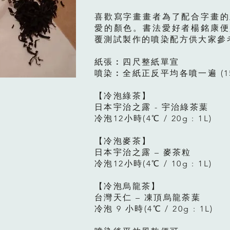
喜歡寫字畫畫者為了配合字畫的
愛的顏色。書法愛好者楊銘康便
覆測試製作的噴染配方供大家參
紙張︰四尺整紙單宣
噴染︰全紙正反平均各噴一遍 (15
【冷泡綠茶】
日本宇治之露 - 宇治綠茶葉
冷泡12小時(4℃ / 20g : 1L)
【冷泡⿆茶】
日本宇治之露 – 麥茶粒
冷泡12小時(4℃ / 10g : 1L)
【冷泡烏龍茶】
台灣天仁 – 凍頂烏龍荼葉
冷泡 9 小時(4℃ / 20g : 1L)