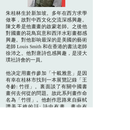
朱桂林生於新加坡。多年在西方求學
做事，故對中西文化交流深感興趣。
陳文希是他畫畫的啟蒙老師。之後他
對國畫的花鳥寫意和西洋水彩畫都感
興趣。對他影响最深的是美國的藝術
老師 Louis Smith 和在香港的書法老師
徐沛之。他對唐詩也感興趣，是浸大
璞社詩會的一員。
他决定用畫作參加「十載雅意」是因
有幸在桂林市找到一本展覽記錄「王
冬齡: 竹徑」。裏面談了有關中國書
畫何去何從的問題。故此系列畫作命
名為「竹徑」。他創作思路來自蘇軾
讚美王維的話: 詩中有畫，畫中有
詩。故嘗試把畫和詩(書法) 結合在一
起: 之前美國的王季迁和新加坡的林
子平都有此類畫作。詩選自唐常建的