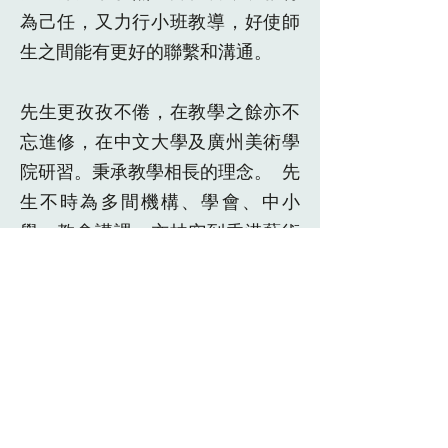
為己任，又力行小班教導，好使師
生之間能有更好的聯繫和溝通。
先生更孜孜不倦，在教學之餘亦不
忘進修，在中文大學及廣州美術學
院研習。秉承教學相長的理念。 先
生不時為多間機構、學會、中小
學、教會講課。亦抽空到香港藝術
館、歷史博物館及沙田文化博物館
擔任導賞員。為推廣美術普及教育
作無私貢獻。
先生除年前成立「滙緣社 」
(BLEND AFFINITY SOCIETY) 之
外，近年更獲邀為「隨意雅聚」