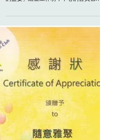
Date 24 July 2026 2025年12月「隨意雅
聚」在安徒生會竹園中心舉辦了「色彩
的盛宴」繪畫工作坊，中心的會員都非
常踴躍參加。2026 年7月我們再次為中
心會員安排三節中國水墨畫工作坊，
「畫中有話：我和畫家聊過天」，並邀
請了本會顧問鮑慕貞老師主講。我們很
高興見到參加者愉快地享受中國水墨畫
的樂趣。 In December 2025,
"Serendipity” hosted a painting
workshop titled "A Feast of Colors" at
the Hans Andersen Club which was met
with enthusiastic participation from the
center's members. In July 2026, we
again arranged three sessions of the
Chinese ink painting workshops where