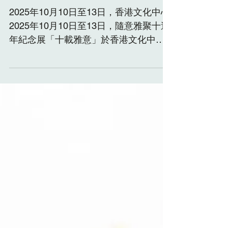
“A Decade of Grace”
2025年10月10日至13日，香港文化中心
2025年10月10日至13日，隨意雅聚十週
年紀念展「十載雅意」於香港文化中心
圓滿落幕。是次展覽展出了14位藝術家
共157件作品。我們衷心感謝近600位觀
眾蒞臨參觀，並支持我們為「雅齒計
劃」籌款。同時，我們也感謝「淨緣慈
善基金」為我們的籌款提供配捐。該計
劃將於2025年11月1日至2026年10月31
日期間展開，屆時將為至少240位弱勢長
者提供基礎牙科護理服務。請細心欣賞
是次展覽的導覽。 Oct 10 – 13, 2025 at
the Hong Kong Cultural Center
Serendipity’s 10th Anniversary
Exhibition, “A Decade of Grace” was