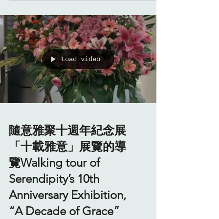
揮春技巧及秘訣。各參加者都開開心心
過了一個下午, 手持揮春回家。
Serendipity and The Senior Home
Safety Association jointly organized a
DIY red banner writing workshop.
Thanks to Dr. CHUI Pui Chee’s lively
Load video
teaching, everyone had a great time
and went home with red banners they
wrote.
隨意雅聚十週年紀念展
「十載雅意」展覽的導
覽Walking tour of
Serendipity’s 10th
Anniversary Exhibition,