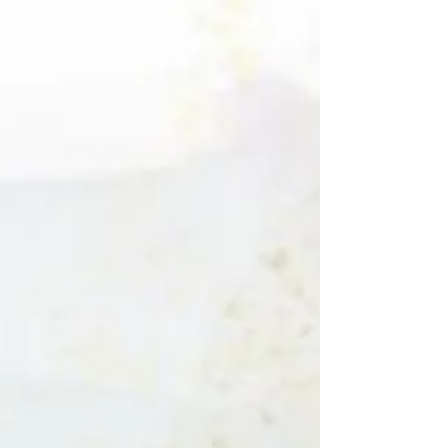
successfully held on Oct 10 – 13, 2025
at the Hong Kong Cultural Center. 157
pieces of artwork from 14 artists were
featured at the Exhibitio